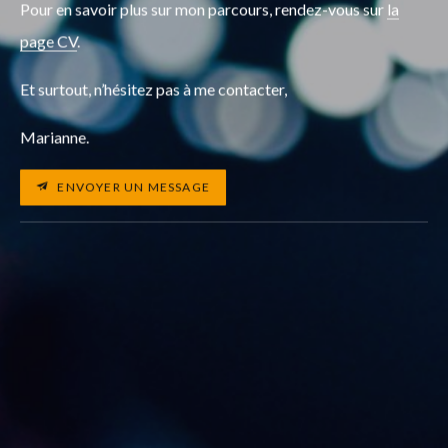
Pour en savoir plus sur mon parcours, rendez-vous sur
la
page CV
.
Et surtout, n’hésitez pas à me contacter,
Marianne.
ENVOYER UN MESSAGE